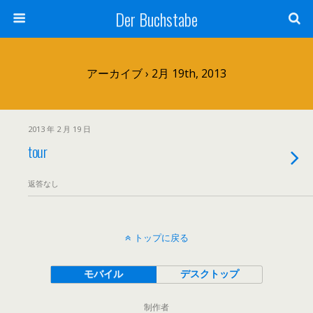
Der Buchstabe
アーカイブ › 2月 19th, 2013
2013 年 2 月 19 日
tour
返答なし
トップに戻る
モバイル
デスクトップ
制作者