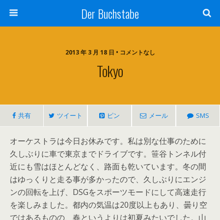
Der Buchstabe
2013 年 3 月 18 日 • コメントなし
Tokyo
共有
ツイート
ピン
メール
SMS
オーケストラは今日お休みです。私は別な仕事のために
久しぶりに車で東京までドライブです。笹谷トンネル付
近にも雪はほとんどなく、路面も乾いています。冬の間
はゆっくりと走る事が多かったので、久しぶりにエンジ
ンの回転を上げ、DSGをスポーツモードにして高速走行
を楽しみました。都内の気温は20度以上もあり、曇り空
ではあるものの、春というよりは初夏みたいでした。山