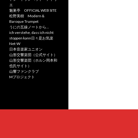
エ
魅巣亭 OFFICIAL WEB SITE
松野美樹 Modern＆
Baroque Trumpet
うにの五線ノートから…
ich verstehe, dass ich nicht
stoppen kann日々是お気楽
Net-W
日本音楽家ユニオン
山形交響楽団（公式サイト）
山形交響楽団（ホルン岡本和
也氏サイト）
山響ファンクラブ
Mプロジェクト
Proudly powered by WordPress