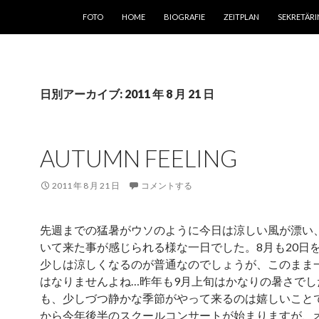
コンテンツへスキップ
FOTO
HOME
BIOGRAFIE
ZEITPLAN
SEKRETÄRI
日別アーカイブ: 2011 年 8 月 21 日
AUTUMN FEELING
2011 年 8 月 21 日
コメントする
先週までの猛暑がウソのように今日は涼しい風が漂い
いて来た事が感じられる様な一日でした。8月も20日
少しは涼しくなるのが普通なのでしょうが、このまま
はなりませんよね…昨年も9月上旬はかなりの暑さでし
も、少しづつ静かな季節がやって来るのは嬉しいこと
から今年後半のスクールコンサートが始まりますが、