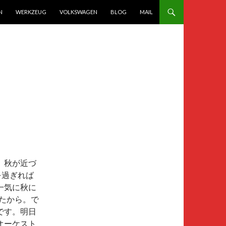
N
WERKZEUG
VOLKSWAGEN
BLOG
MAIL
、秋が近づ
を過ぎれば
一気に秋に
たから。で
です。明日
オーケスト