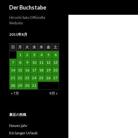
検
Der Buchstabe
索
Hiroshi Sato Offizielle
Website
2011年8月
日
月
火
水
木
金
土
1
2
3
4
5
6
7
8
9
10
11
12
13
14
15
16
17
18
19
20
21
22
23
24
25
26
27
28
29
30
31
« 7月
9月 »
最近の投稿
Neues jahr
Ein langer Urlaub