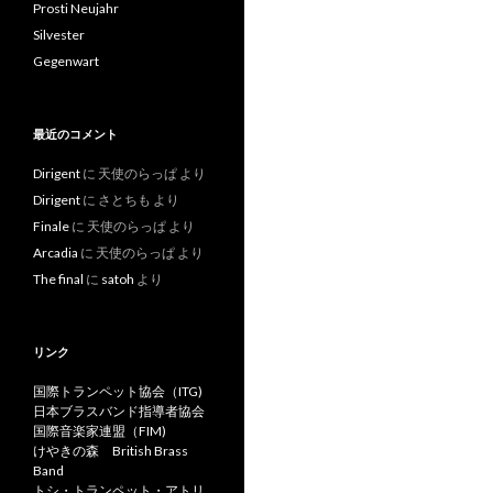
Prosti Neujahr
Silvester
Gegenwart
最近のコメント
Dirigent
に
天使のらっぱ
より
Dirigent
に
さとちも
より
Finale
に
天使のらっぱ
より
Arcadia
に
天使のらっぱ
より
The final
に
satoh
より
リンク
国際トランペット協会（ITG)
日本ブラスバンド指導者協会
国際音楽家連盟（FIM)
けやきの森 British Brass
Band
トシ・トランペット・アトリ